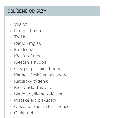
OBLÍBENÉ ODKAZY
Víra.cz
Liturgie hodin
TV Noe
Rádio Proglas
Katolik.cz
Křesťan Dnes
Křesťan a hudba
Časopis pro ministranty
Karmelitánské knihkupectví
Katolický týdeník
Křesťanská televize
Matice cyrilometodějská
Pražské arcibiskupství
Česká biskupská konference
Christ net