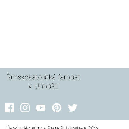
Římskokatolická farnost
v Unhošti
Úvod
»
Aktuality
»
Parte P. Miroslava Cúth