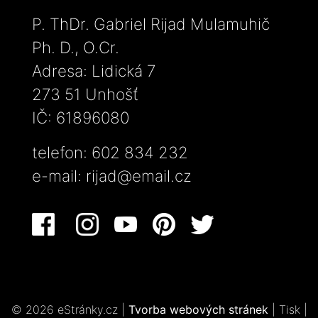
P. ThDr. Gabriel Rijad Mulamuhič
Ph. D., O.Cr.
Adresa: Lidická 7
273 51 Unhošť
IČ: 61896080
telefon: 602 834 232
e-mail:
rijad@email.cz
© 2026 eStránky.cz
|
Tvorba webových stránek
|
Tisk
|