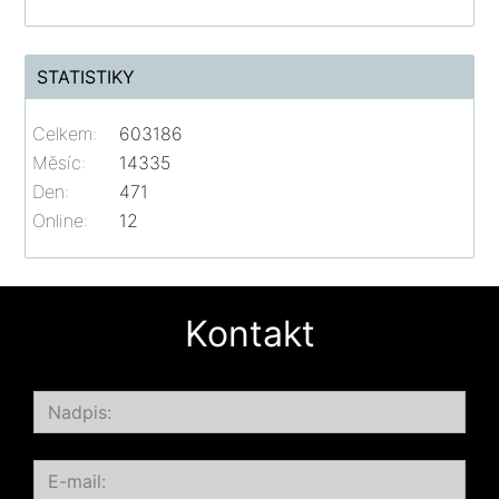
STATISTIKY
Celkem:
603186
Měsíc:
14335
Den:
471
Online:
12
Kontakt