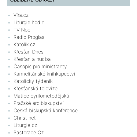
Víra.cz
Liturgie hodin
TV Noe
Rádio Proglas
Katolik.cz
Křesťan Dnes
Křesťan a hudba
Časopis pro ministranty
Karmelitánské knihkupectví
Katolický týdeník
Křesťanská televize
Matice cyrilometodějská
Pražské arcibiskupství
Česká biskupská konference
Christ net
Liturgie cz
Pastorace Cz