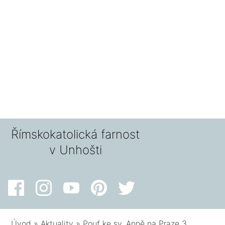
Římskokatolická farnost
v Unhošti
Úvod
»
Aktuality
»
Pouť ke sv. Anně na Praze 3