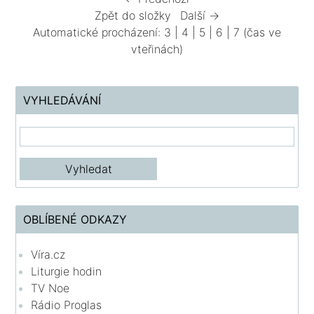
Zpět do složky
Další →
Automatické procházení:
3
|
4
|
5
|
6
|
7
(čas ve
vteřinách)
VYHLEDÁVÁNÍ
OBLÍBENÉ ODKAZY
Víra.cz
Liturgie hodin
TV Noe
Rádio Proglas