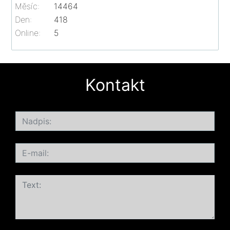
Měsíc:
14464
Den:
418
Online:
5
Kontakt