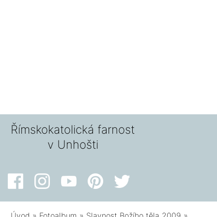
Římskokatolická farnost
v Unhošti
Úvod
»
Fotoalbum
»
Slavnost Božího těla 2009
»