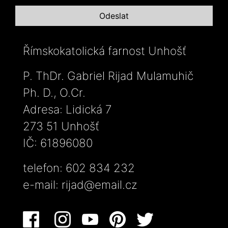
Římskokatolická farnost Unhošť
P. ThDr. Gabriel Rijad Mulamuhič
Ph. D., O.Cr.
Adresa: Lidická 7
273 51 Unhošť
IČ: 61896080
telefon: 602 834 232
e-mail:
rijad@email.cz