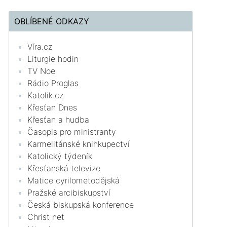
OBLÍBENÉ ODKAZY
Víra.cz
Liturgie hodin
TV Noe
Rádio Proglas
Katolik.cz
Křesťan Dnes
Křesťan a hudba
Časopis pro ministranty
Karmelitánské knihkupectví
Katolický týdeník
Křesťanská televize
Matice cyrilometodějská
Pražské arcibiskupství
Česká biskupská konference
Christ net