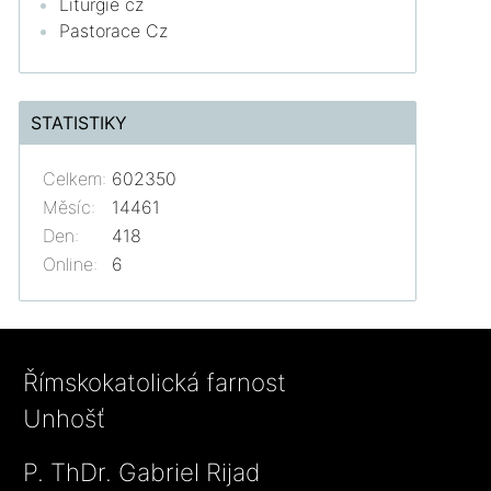
Liturgie cz
Pastorace Cz
STATISTIKY
Celkem:
602350
Měsíc:
14461
Den:
418
Online:
6
Římskokatolická farnost
Unhošť
P. ThDr. Gabriel Rijad