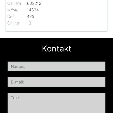
Celkem:
603212
Měsíc:
14324
Den:
475
Online:
10
Kontakt