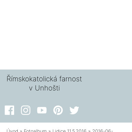
Římskokatolická farnost
v Unhošti
Úvod
»
Fotoalbum
»
Lidice 11.5.2016
»
2016-06-