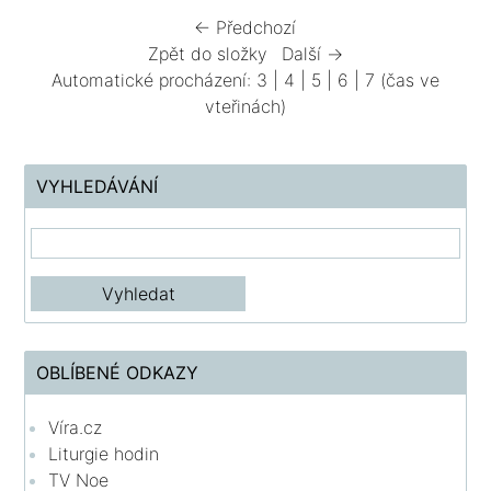
← Předchozí
Zpět do složky
Další →
Automatické procházení:
3
|
4
|
5
|
6
|
7
(čas ve
vteřinách)
VYHLEDÁVÁNÍ
OBLÍBENÉ ODKAZY
Víra.cz
Liturgie hodin
TV Noe