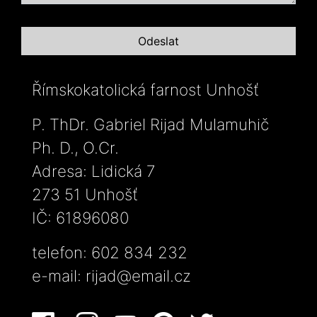
Římskokatolická farnost Unhošť
P. ThDr. Gabriel Rijad Mulamuhič
Ph. D., O.Cr.
Adresa: Lidická 7
273 51 Unhošť
IČ: 61896080
telefon: 602 834 232
e-mail:
rijad@email.cz