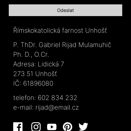
Římskokatolická farnost Unhošť
P. ThDr. Gabriel Rijad Mulamuhič
Ph. D., O.Cr.
Adresa: Lidická 7
273 51 Unhošť
IČ: 61896080
telefon: 602 834 232
e-mail:
rijad@email.cz