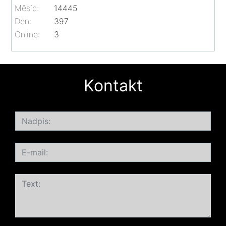
Měsíc:
14445
Den:
397
Online:
3
Kontakt