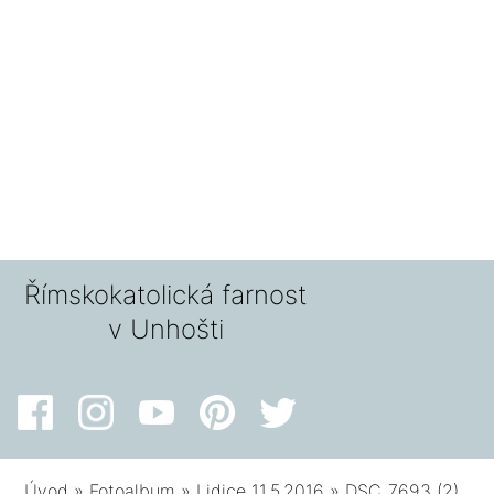
Římskokatolická farnost
v Unhošti
Úvod
»
Fotoalbum
»
Lidice 11.5.2016
»
DSC_7693 (2)