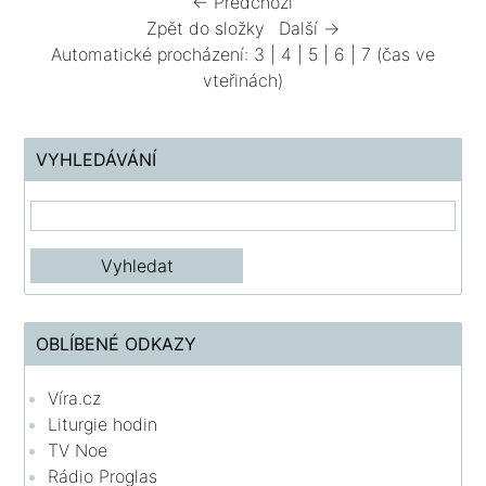
← Předchozí
Zpět do složky
Další →
Automatické procházení:
3
|
4
|
5
|
6
|
7
(čas ve
vteřinách)
VYHLEDÁVÁNÍ
OBLÍBENÉ ODKAZY
Víra.cz
Liturgie hodin
TV Noe
Rádio Proglas