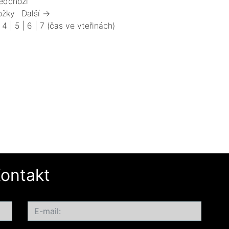
edchozí
ožky
Další →
|
4
|
5
|
6
|
7
(čas ve vteřinách)
ontakt