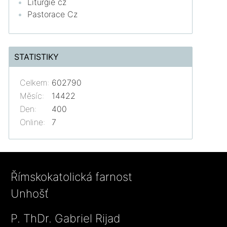
Liturgie cz
Pastorace Cz
STATISTIKY
Celkem:
602790
Měsíc:
14422
Den:
400
Online:
7
Římskokatolická farnost
Unhošť
P. ThDr. Gabriel Rijad