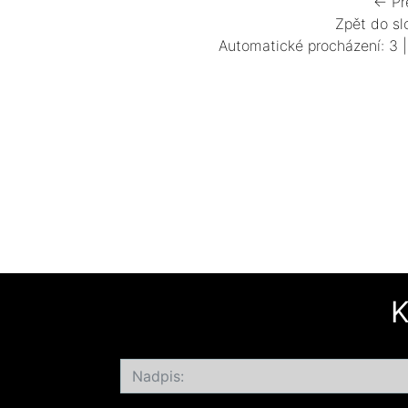
← Př
Zpět do sl
Automatické procházení:
3
K