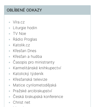
OBLÍBENÉ ODKAZY
Víra.cz
Liturgie hodin
TV Noe
Rádio Proglas
Katolik.cz
Křesťan Dnes
Křesťan a hudba
Časopis pro ministranty
Karmelitánské knihkupectví
Katolický týdeník
Křesťanská televize
Matice cyrilometodějská
Pražské arcibiskupství
Česká biskupská konference
Christ net